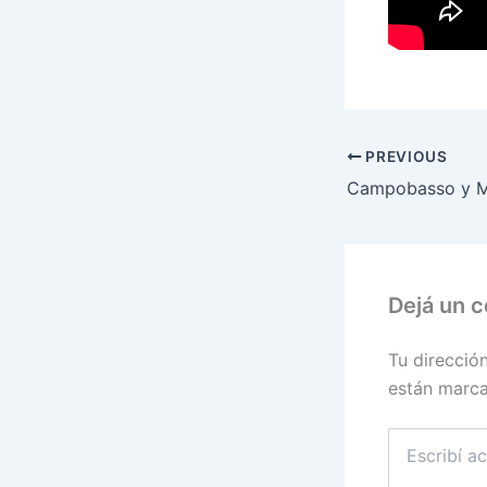
PREVIOUS
Dejá un 
Tu direcció
están marc
Escribí
acá...