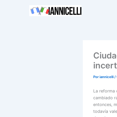
Ir
al
contenido
Ciuda
incer
Por
iannicelli
/
La reforma 
cambiado ra
entonces, mi
todavía vale