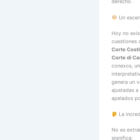
derecho.
Un escen
Hoy no exist
cuestiones d
Corte Costi
Corte di C
conexos, un
interpretati
genera un va
ajustadas a
apelados po
La incred
No es extra
significa: