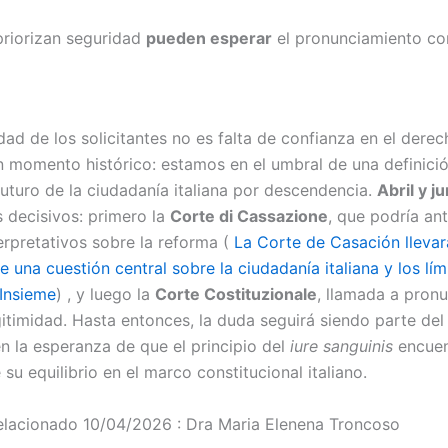
priorizan seguridad
pueden esperar
el pronunciamiento con
dad de los solicitantes no es falta de confianza en el derec
un momento histórico: estamos en el umbral de una definici
futuro de la ciudadanía italiana por descendencia.
Abril y j
 decisivos: primero la
Corte di Cassazione
, que podría ant
terpretativos sobre la reforma (
La Corte de Casación llevar
e una cuestión central sobre la ciudadanía italiana y los lím
 Insieme
) , y luego la
Corte Costituzionale
, llamada a pron
gitimidad. Hasta entonces, la duda seguirá siendo parte del
n la esperanza de que el principio del
iure sanguinis
encuen
u equilibrio en el marco constitucional italiano.
relacionado 10/04/2026 : Dra Maria Elenena Troncoso