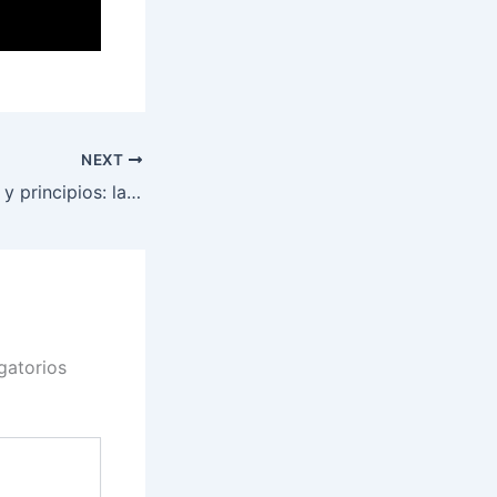
NEXT
Entre expectativa y principios: la Corte italiana frente al derecho de sangre
gatorios