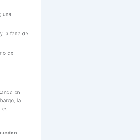
; una
y la falta de
rio del
nsando en
bargo, la
 es
:
pueden