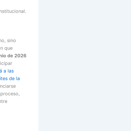
stitucional.
ho, sino
ón que
unio de 2026
icipar
á a las
ites de la
unciarse
 proceso,
tre