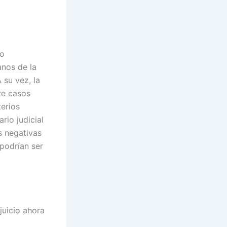
do
anos de la
A su vez, la
e casos
terios
rio judicial
s negativas
podrían ser
 juicio ahora