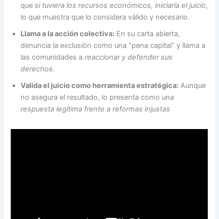
que
si tuviera los recursos económicos, iniciaría el juicio
,
lo que muestra que lo considera válido y necesario.
Llama a la acción colectiva:
En su carta abierta,
denuncia la exclusión como una “pena capital” y llama a
las comunidades a
reaccionar y defender sus
derechos
.
Valida el juicio como herramienta estratégica:
Aunque
no asegura el resultado, lo presenta como
una
respuesta legítima frente a reformas injustas