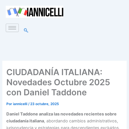
Ir
al
contenido
CIUDADANÍA ITALIANA:
Novedades Octubre 2025
con Daniel Taddone
Por
iannicelli
/
23 octubre, 2025
Daniel Taddone analiza las novedades recientes sobre
ciudadanía italiana
, abordando cambios administrativos,
jurisprudencia y estrategias para descendientes excluidos.