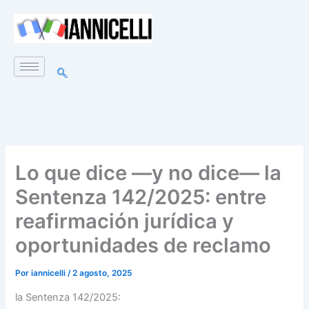
Ir
al
contenido
Lo que dice —y no dice— la
Sentenza 142/2025: entre
reafirmación jurídica y
oportunidades de reclamo
Por
iannicelli
/
2 agosto, 2025
la Sentenza 142/2025: