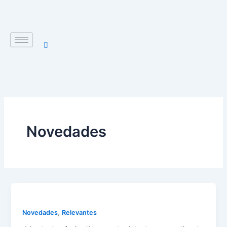
Ir
al
contenido
Novedades
,
Novedades
Relevantes