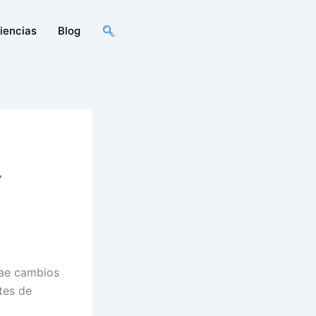
iencias
Blog
–
ae cambios
tes de