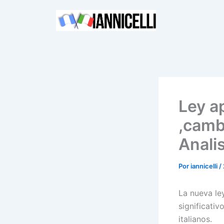
Ir
al
contenido
Ley ap
,camb
Analis
Por
iannicelli
/
La nueva le
significati
italianos.