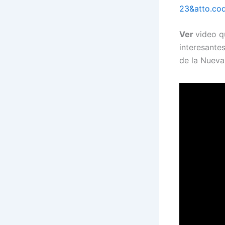
23&atto.co
Ver
video q
interesante
de la Nueva