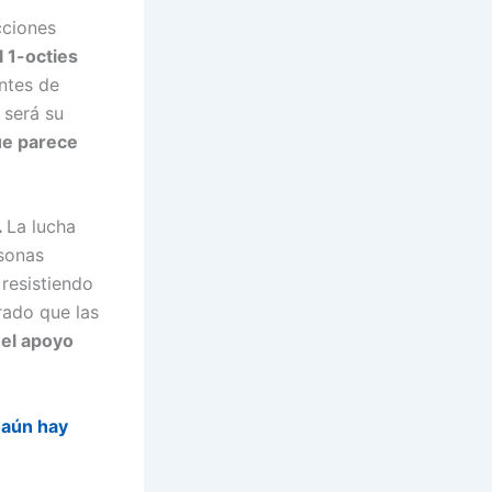
cciones
l 1-octies
ntes de
será su
ue parece
.
La lucha
rsonas
 resistiendo
rado que las
 el apoyo
 aún hay