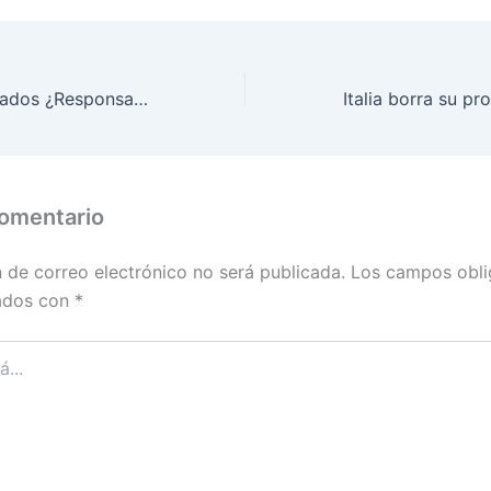
Gestores y Abogados ¿Responsables o Víctimas del Caos en la Ciudadanía Italiana?”
comentario
n de correo electrónico no será publicada.
Los campos obli
ados con
*