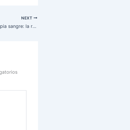
NEXT
Italia borra su propia sangre: la reforma que convierte a los italodescendientes en ciudadanos descartables
gatorios