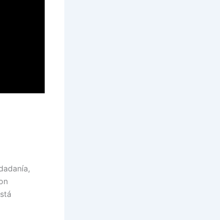
dadanía,
son
stá