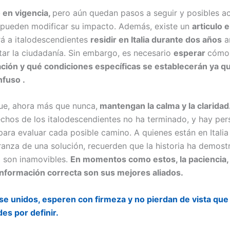
o en vigencia,
pero aún quedan pasos a seguir y posibles a
 pueden modificar su impacto. Además, existe un
articulo e
rá a italodescendientes
residir en Italia durante dos años
a
itar la ciudadanía. Sin embargo, es necesario
esperar
cómo 
ión y qué condiciones específicas se establecerán ya q
fuso .
que, ahora más que nunca,
mantengan la calma y la claridad
echos de los italodescendientes no ha terminado, y hay pe
para evaluar cada posible camino. A quienes están en Italia
ranza de una solución, recuerden que la historia ha demost
 son inamovibles.
En momentos como estos, la paciencia,
información correcta son sus mejores aliados.
 unidos, esperen con firmeza y no pierdan de vista que
es por definir.