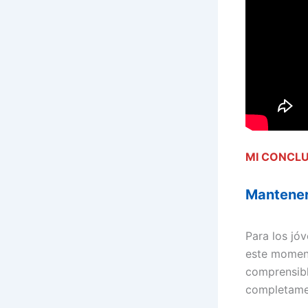
MI CONCL
Mantener
Para los jó
este moment
comprensibl
completamen