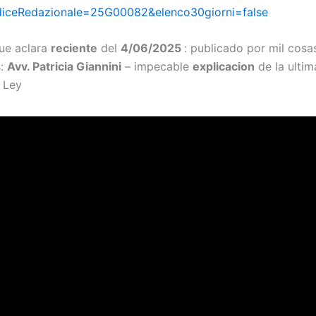
diceRedazionale=25G00082&elenco30giorni=false
ue aclara
reciente
del
4/06/2025
: publicado por mil cosa
s:
Avv. Patricia Giannini
– impecable
explicacion
de la ultim
 Ley