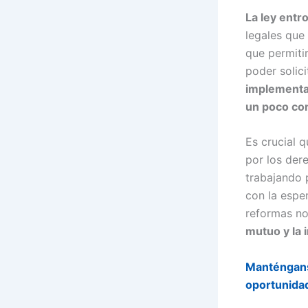
La ley entr
legales que
que permiti
poder solic
implementac
un poco con
Es crucial 
por los der
trabajando 
con la espe
reformas no
mutuo y la 
Manténganse
oportunidad