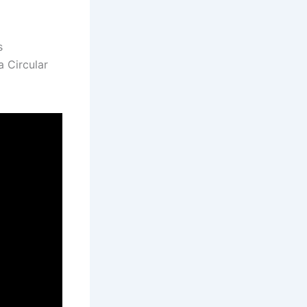
s
a Circular